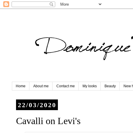
Home
About me
Contact me
My looks
Beauty
New h
22/03/2020
Cavalli on Levi's