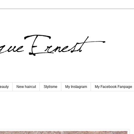
eauty
New haircut
Stylisme
My Instagram
My Facebook Fanpage