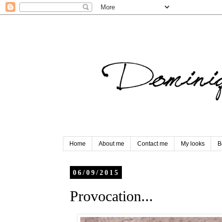
Home
About me
Contact me
My looks
B
06/09/2015
Provocation...