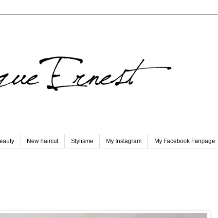
eauty
New haircut
Stylisme
My Instagram
My Facebook Fanpage