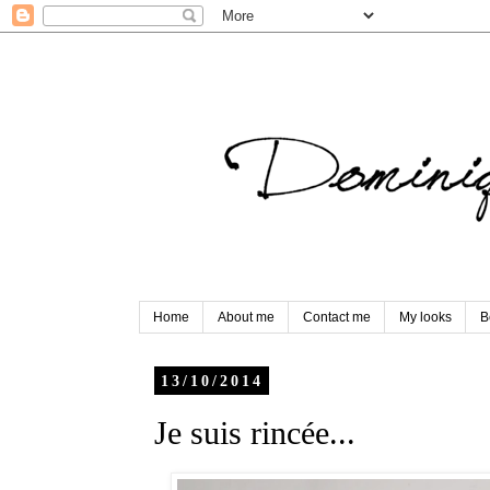
Home
About me
Contact me
My looks
B
13/10/2014
Je suis rincée...