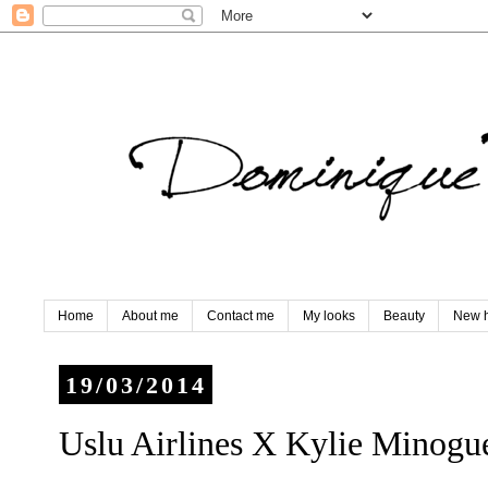
Home
About me
Contact me
My looks
Beauty
New h
19/03/2014
Uslu Airlines X Kylie Minogu