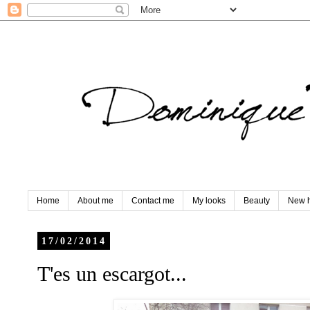
Home
About me
Contact me
My looks
Beauty
New h
17/02/2014
T'es un escargot...