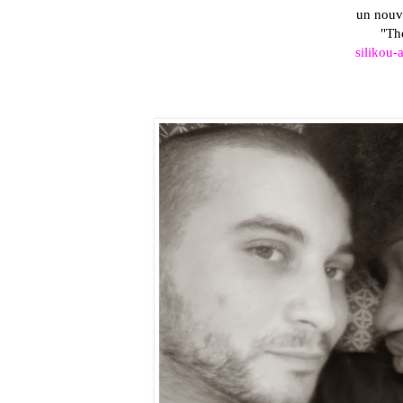
un nouve
"Th
silikou