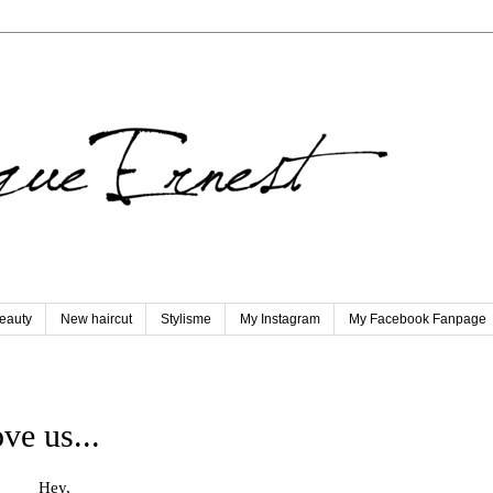
eauty
New haircut
Stylisme
My Instagram
My Facebook Fanpage
ve us...
Hey,