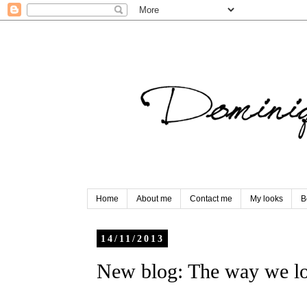
Home
About me
Contact me
My looks
B
14/11/2013
New blog: The way we lo