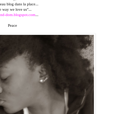
au blog dans la place...
e way we love us"...
-and-dom.blogspot.com
...
Peace