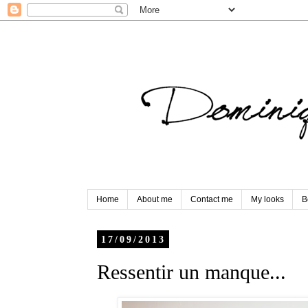
Home
About me
Contact me
My looks
B
17/09/2013
Ressentir un manque...