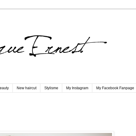
eauty
New haircut
Stylisme
My Instagram
My Facebook Fanpage