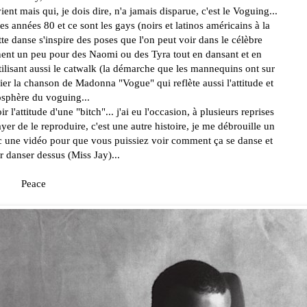
ient mais qui, je dois dire, n'a jamais disparue, c'est le Voguing...
s années 80 et ce sont les gays (noirs et latinos américains à la
ette danse s'inspire des poses que l'on peut voir dans le célèbre
nent un peu pour des Naomi ou des Tyra tout en dansant et en
tilisant aussi le catwalk (la démarche que les mannequins ont sur
blier la chanson de Madonna "Vogue" qui reflète aussi l'attitude et
osphère du voguing...
ir l'attitude d'une "bitch"... j'ai eu l'occasion, à plusieurs reprises
sayer de le reproduire, c'est une autre histoire, je me débrouille un
vec une vidéo pour que vous puissiez voir comment ça se danse et
r danser dessus (Miss Jay)...
Peace