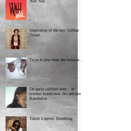
Wah Nail...
Inspiration of the day: Gillian
Zinser...
Tu es le plus beau des bateaux...
On parle coiffure avec... le
crochet braids avec des mèches
Kanekalon...
Talent à suivre: DomKing