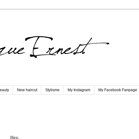
eauty
New haircut
Stylisme
My Instagram
My Facebook Fanpage
Hey,