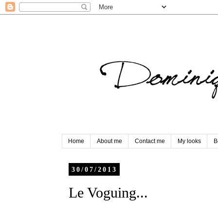
Home
About me
Contact me
My looks
B
30/07/2013
Le Voguing...