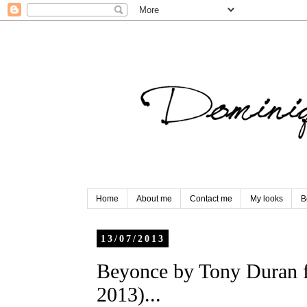
Home
About me
Contact me
My looks
B
13/07/2013
Beyonce by Tony Duran f
2013)...