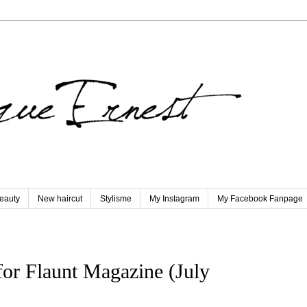
eauty
New haircut
Stylisme
My Instagram
My Facebook Fanpage
or Flaunt Magazine (July