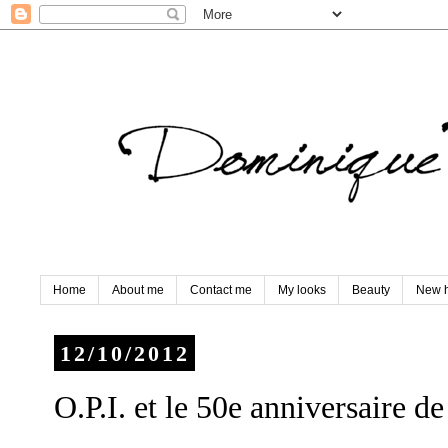
Home
About me
Contact me
My looks
Beauty
New h
12/10/2012
O.P.I. et le 50e anniversaire d