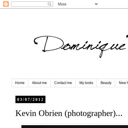
Home
About me
Contact me
My looks
Beauty
New h
03/07/2012
Kevin Obrien (photographer)...