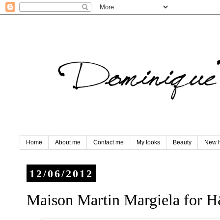
Home
About me
Contact me
My looks
Beauty
New h
12/06/2012
Maison Martin Margiela for 