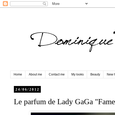
Home
About me
Contact me
My looks
Beauty
New h
24/06/2012
Le parfum de Lady GaGa "Fame"