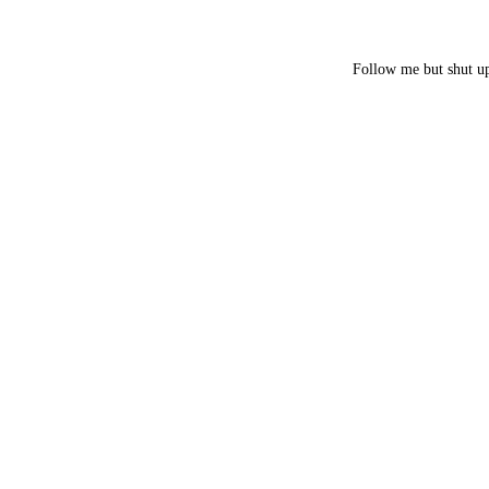
Follow me but shut u