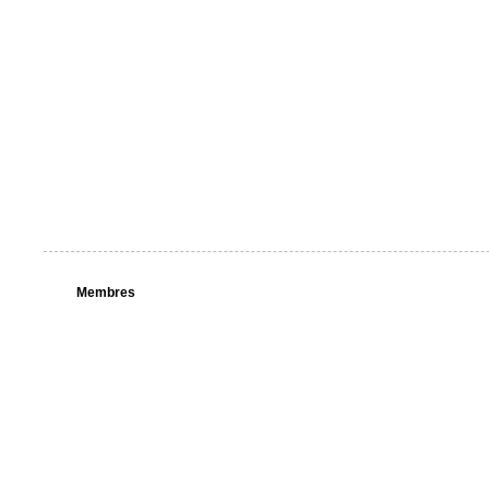
Membres