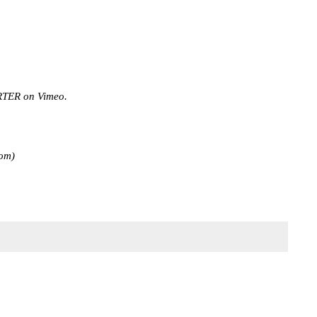
RTER
on
Vimeo
.
com)