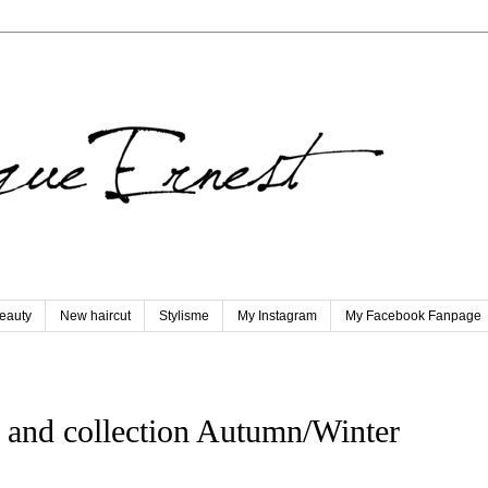
eauty
New haircut
Stylisme
My Instagram
My Facebook Fanpage
 and collection Autumn/Winter