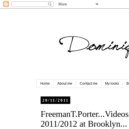
Home
About me
Contact me
My looks
B
20/11/2011
FreemanT.Porter...Videos
2011/2012 at Brooklyn...