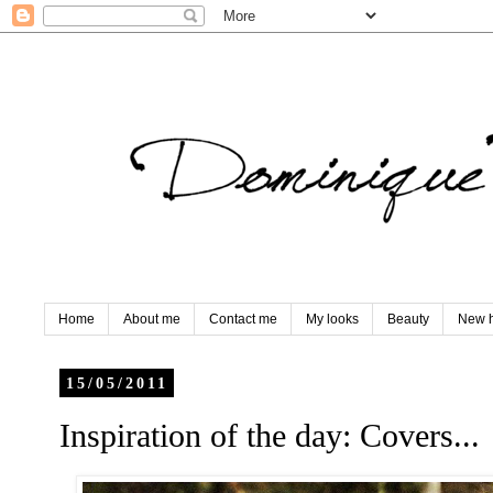
Home
About me
Contact me
My looks
Beauty
New h
15/05/2011
Inspiration of the day: Covers...