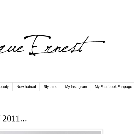
eauty
New haircut
Stylisme
My Instagram
My Facebook Fanpage
 2011...