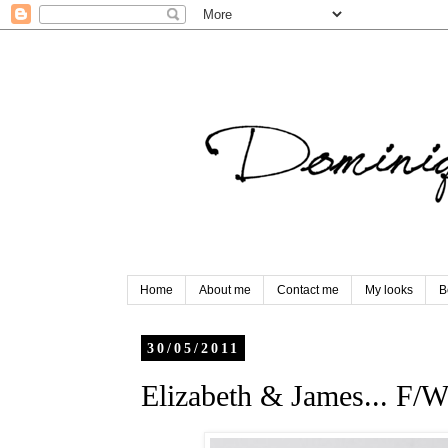
Home
About me
Contact me
My looks
B
30/05/2011
Elizabeth & James... F/W