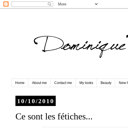
Home
About me
Contact me
My looks
Beauty
New h
10/10/2010
Ce sont les fétiches...