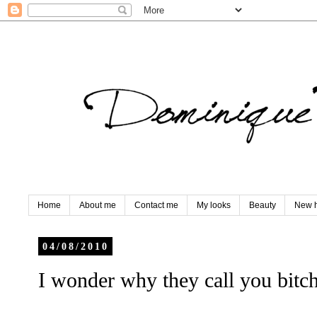
Home
About me
Contact me
My looks
Beauty
New h
04/08/2010
I wonder why they call you bitch